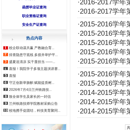
·
2016-2017
函授毕业证查询
·
2016-2017
职业资格证查询
·
2015-201
安全生产证查询
·
2015-2016
热点内容
·
2015-2016
校企联动谋共赢 产教融合育...
·
2015-2016
排查隐患守底线 多措并举护平...
·
2015-2016
盛夏送清凉 实干显担当 ——...
喜报！我院学子多项主题演讲赛...
·
2015-2016
喜报
·
2015-201
守正创新举旗帜 赋能提质树...
2026年7月4日兰州铁路技...
·
2014-2015
致全体学生及家长的一封信
·
2014-2015
兰州铁路技师学院教材采购公告
·
2014-2015
校地携手促团结，科技美育聚同...
共