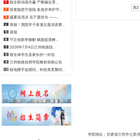
校企联动谋共赢 产教融合育...
共2 
排查隐患守底线 多措并举护平...
盛夏送清凉 实干显担当 ——...
喜报！我院学子多项主题演讲赛...
喜报
守正创新举旗帜 赋能提质树...
2026年7月4日兰州铁路技...
致全体学生及家长的一封信
兰州铁路技师学院教材采购公告
校地携手促团结，科技美育聚同...
学院地址：甘肃省兰州市七里河区西津西路511号