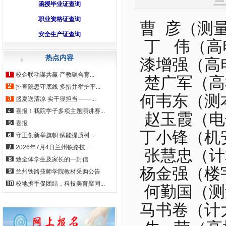
函授毕业证查询
职业资格证查询
曹 彦（测
安全生产证查询
丁 伟（高电
热点内容
漆增强（高
校企联动谋共赢 产教融合育...
楚广军（高
排查隐患守底线 多措并举护平...
何韦东（测
盛夏送清凉 实干显担当 ——...
喜报！我院学子多项主题演讲赛...
赵玉霞（电
喜报
丁小锋（机
守正创新举旗帜 赋能提质树...
2026年7月4日兰州铁路技...
张慧忠（计
致全体学生及家长的一封信
杨金强（楼
兰州铁路技师学院教材采购公告
校地携手促团结，科技美育聚同...
何勤国（测
马书卷（计