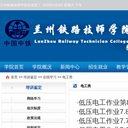
兰州铁路技师学院欢迎您！
2026年8月8日
星期六
下午
学院首页
学院概况
新闻中心
招生就业
教学
首页
>>
培训鉴定
>>
在线学习
>>
电工类
电工类
培训鉴定
网络学习
·
低压电工作业第
相关制度
·
低压电工作业7
政策法规
·
低压电工作业7.
技能鉴定