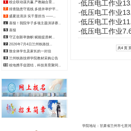
·
低压电工作业13
校企联动谋共赢 产教融合育...
排查隐患守底线 多措并举护平...
·
低压电工作业13
盛夏送清凉 实干显担当 ——...
·
低压电工作业11
喜报！我院学子多项主题演讲赛...
·
低压电工作业7.
喜报
守正创新举旗帜 赋能提质树...
2026年7月4日兰州铁路技...
共4 页 页
致全体学生及家长的一封信
兰州铁路技师学院教材采购公告
校地携手促团结，科技美育聚同...
学院地址：甘肃省兰州市七里河区西津西路511号