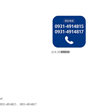
ed
4815 、0931-4914817