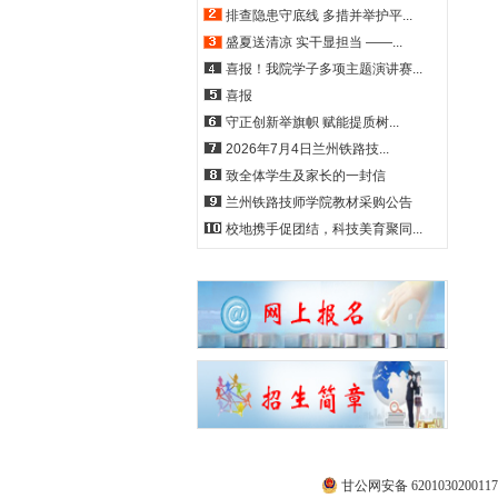
排查隐患守底线 多措并举护平...
盛夏送清凉 实干显担当 ——...
喜报！我院学子多项主题演讲赛...
喜报
守正创新举旗帜 赋能提质树...
2026年7月4日兰州铁路技...
致全体学生及家长的一封信
兰州铁路技师学院教材采购公告
校地携手促团结，科技美育聚同...
学
甘公网安备 620103020011