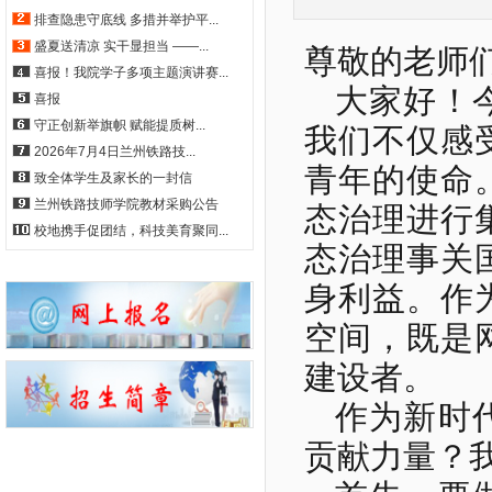
排查隐患守底线 多措并举护平...
盛夏送清凉 实干显担当 ——...
尊敬的老师
喜报！我院学子多项主题演讲赛...
大家好！
喜报
守正创新举旗帜 赋能提质树...
我们不仅感
2026年7月4日兰州铁路技...
青年的使命
致全体学生及家长的一封信
兰州铁路技师学院教材采购公告
态治理进行
校地携手促团结，科技美育聚同...
态治理事关
身利益。作
空间，既是
建设者。
作为新时
贡献力量？