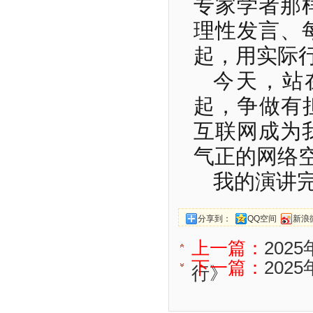
专家学者那
理性发言、
起，用实际
今天，站
起，争做有
互联网成为
气正的网络
我的演讲
分享到：
QQ空间
新浪
上一篇：
202
下一篇：
202
行》