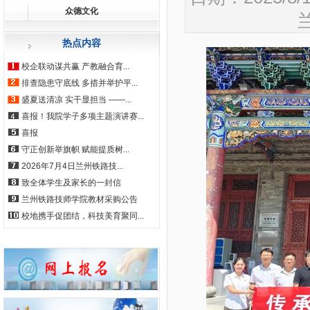
众德文化
热点内容
校企联动谋共赢 产教融合育...
排查隐患守底线 多措并举护平...
盛夏送清凉 实干显担当 ——...
喜报！我院学子多项主题演讲赛...
喜报
守正创新举旗帜 赋能提质树...
2026年7月4日兰州铁路技...
致全体学生及家长的一封信
兰州铁路技师学院教材采购公告
校地携手促团结，科技美育聚同...